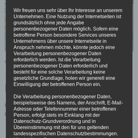
Wir freuen uns sehr über Ihr Interesse an unserem
Unternehmen. Eine Nutzung der Internetseiten ist
grundsätzlich ohne jede Angabe
personenbezogener Daten möglich. Sofern eine
betroffene Person besondere Services unseres
Unternehmens über unsere Internetseite in
Anspruch nehmen möchte, könnte jedoch eine
Verarbeitung personenbezogener Daten
erforderlich werden. Ist die Verarbeitung
MAI 27, 2021
NEWS
personenbezogener Daten erforderlich und
besteht für eine solche Verarbeitung keine
100 Jahre St. Elisabeth
gesetzliche Grundlage, holen wir generell eine
Kindergarten
Einwilligung der betroffenen Person ein.
Die Verarbeitung personenbezogener Daten,
beispielsweise des Namens, der Anschrift, E-Mail-
Der Kath. Kindergarten St. Elisabeth ist 100 Jahre alt
Adresse oder Telefonnummer einer betroffenen
geworden. Aus diesem […]
Person, erfolgt stets im Einklang mit der
Datenschutz-Grundverordnung und in
Übereinstimmung mit den für uns geltenden
landesspezifischen Datenschutzbestimmungen.