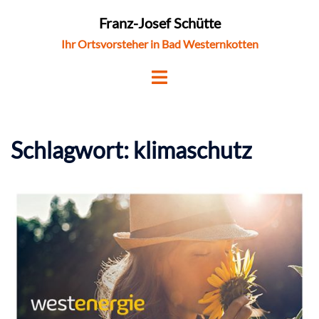
Zum
Franz-Josef Schütte
Inhalt
Ihr Ortsvorsteher in Bad Westernkotten
springen
Schlagwort:
klimaschutz