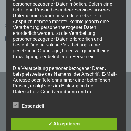
personenbezogener Daten möglich. Sofern eine
betroffene Person besondere Services unseres
Unternehmens über unsere Internetseite in
Anspruch nehmen möchte, könnte jedoch eine
DEZEMBER 10, 2020
VEREINSLEBEN
Verarbeitung personenbezogener Daten
erforderlich werden. Ist die Verarbeitung
CDU Ortsunion
personenbezogener Daten erforderlich und
besteht für eine solche Verarbeitung keine
gesetzliche Grundlage, holen wir generell eine
Einwilligung der betroffenen Person ein.
Die Verarbeitung personenbezogener Daten,
beispielsweise des Namens, der Anschrift, E-Mail-
Adresse oder Telefonnummer einer betroffenen
Person, erfolgt stets im Einklang mit der
Datenschutz-Grundverordnung und in
Übereinstimmung mit den für uns geltenden
IHR ORTSVORSTEHER
landesspezifischen Datenschutzbestimmungen.
Essenziell
Mittels dieser Datenschutzerklärung möchte unser
Unternehmen die Öffentlichkeit über Art, Umfang
Franz-Josef Schütte
und Zweck der von uns erhobenen, genutzten und
✓ Akzeptieren
Schützenstraße 13
verarbeiteten personenbezogenen Daten