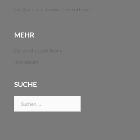
info@wir-fuer-badwesternkotten.de
MEHR
Datenschutzerklärung
Impressum
SUCHE
Suchen
nach: